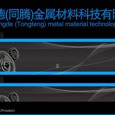
示
Prouduct