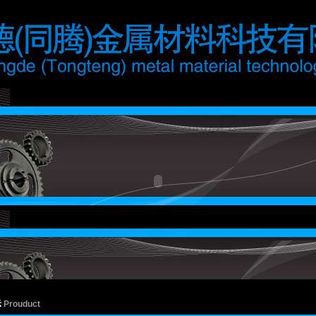
示
Prouduct