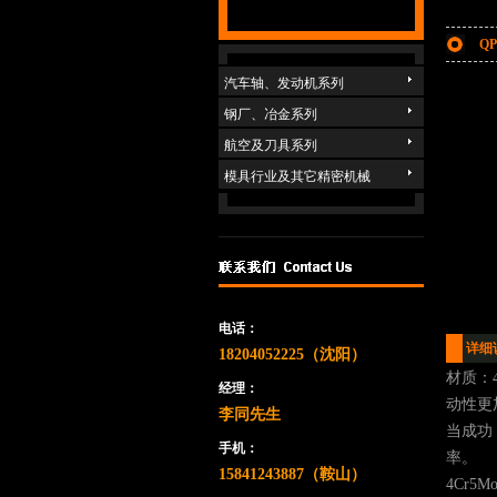
Q
汽车轴、发动机系列
钢厂、冶金系列
航空及刀具系列
模具行业及其它精密机械
电话：
详细
18204052225（沈阳）
材质：
经理：
动性更
李同先生
当成功
手机：
率。
15841243887（鞍山）
4Cr5Mo