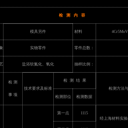
检 测 内 容
模具另件
材料
4Cr5MoV
象
实物零件
零件总数：
艺
盐浴软氮化、氧化
抽样比例：
检 测 结 果
检 测
技术要求及标准
检测方法
事 项
检测部位
检测数据
第一点
1115
经上海材料实验机