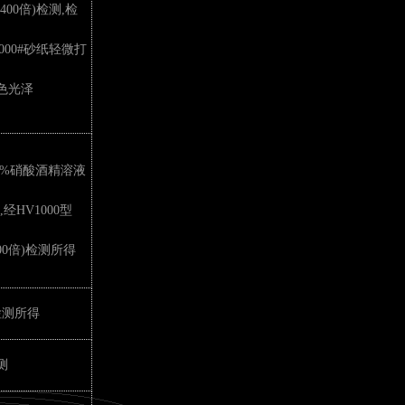
00倍)检测,检
000#砂纸轻微打
色光泽
4%硝酸酒精溶液
经HV1000型
00倍)检测所得
检测所得
测