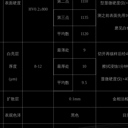
第二点
1110
表面硬度
型显微硬度仪(×4
HV0.2≥800
测之前表面先用1
第三点
1135
磨见白
平均数
1120
最薄处
9
白亮层
切开再镶样后经
厚度
8-12
最厚处
10
擦拭浸蚀1分钟,
(μm)
显微硬度仪(×4
平均数
9.5
扩散层
0.1mm
金相法
表观色泽
黑色
目